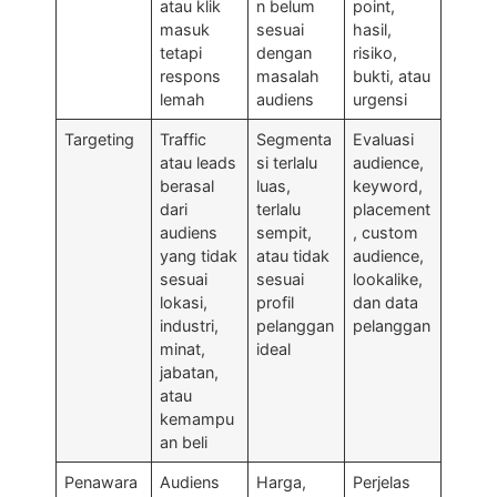
atau klik
n belum
point,
masuk
sesuai
hasil,
tetapi
dengan
risiko,
respons
masalah
bukti, atau
lemah
audiens
urgensi
Targeting
Traffic
Segmenta
Evaluasi
atau leads
si terlalu
audience,
berasal
luas,
keyword,
dari
terlalu
placement
audiens
sempit,
, custom
yang tidak
atau tidak
audience,
sesuai
sesuai
lookalike,
lokasi,
profil
dan data
industri,
pelanggan
pelanggan
minat,
ideal
jabatan,
atau
kemampu
an beli
Penawara
Audiens
Harga,
Perjelas