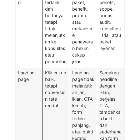
n
tertarik
paket,
benefit,
dan
benefit,
scope,
bertanya,
promo,
bonus,
tetapi
atau
audit,
tidak
mekanism
konsultasi
melanjutk
e
, trial, atau
an ke
penawara
paket
konsultasi
n belum
layanan
atau
cukup
pembelian
jelas
Landing
Klik cukup
Landing
Samakan
page
baik,
page tidak
headline
tetapi
melanjutk
dengan
conversio
an janji
iklan,
n rate
iklan, CTA
perjelas
rendah
lemah,
CTA,
form
tambahka
terlalu
n bukti,
panjang,
dan
atau bukti
sederhana
kurang
kan form