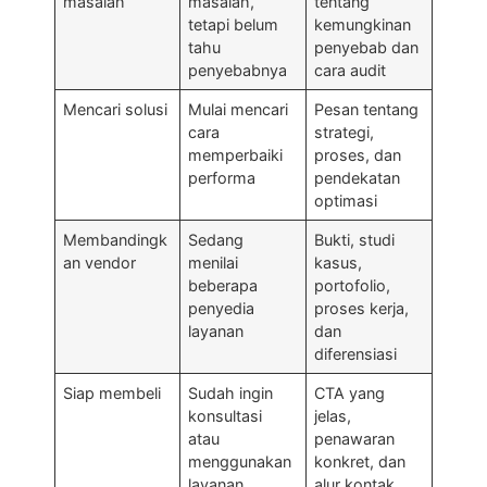
masalah
masalah,
tentang
tetapi belum
kemungkinan
tahu
penyebab dan
penyebabnya
cara audit
Mencari solusi
Mulai mencari
Pesan tentang
cara
strategi,
memperbaiki
proses, dan
performa
pendekatan
optimasi
Membandingk
Sedang
Bukti, studi
an vendor
menilai
kasus,
beberapa
portofolio,
penyedia
proses kerja,
layanan
dan
diferensiasi
Siap membeli
Sudah ingin
CTA yang
konsultasi
jelas,
atau
penawaran
menggunakan
konkret, dan
layanan
alur kontak