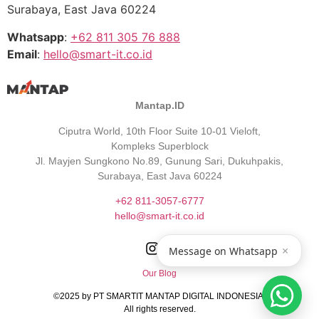
Surabaya, East Java 60224
Whatsapp
:
+62 811 305 76 888
Email
:
hello@smart-it.co.id
Mantap.ID
Ciputra World, 10th Floor Suite 10-01 Vieloft,
Kompleks Superblock
Jl. Mayjen Sungkono No.89, Gunung Sari, Dukuhpakis,
Surabaya, East Java 60224
+62 811-3057-6777
hello@smart-it.co.id
×
Message on Whatsapp
Our Blog
©️2025 by PT SMARTIT MANTAP DIGITAL INDONESIA.
All rights reserved.